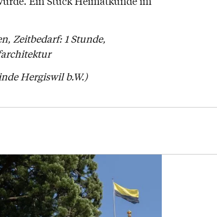
 wurde. Ein Stück Heimatkunde im
n, Zeitbedarf: 1 Stunde,
architektur
nde Hergiswil b.W.)