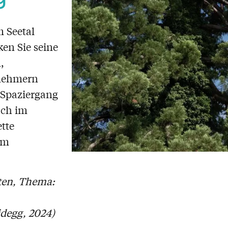
 Seetal
en Sie seine
,
rnehmern
 Spaziergang
uch im
tte
em
ten, Thema:
idegg, 2024)