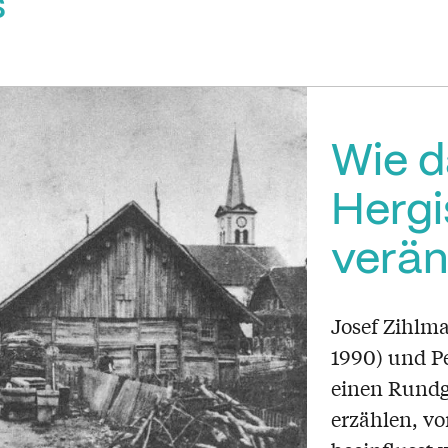
s
Wie d
Hergi
verän
Josef Zihlma
1990) und P
einen Rundg
erzählen, vo