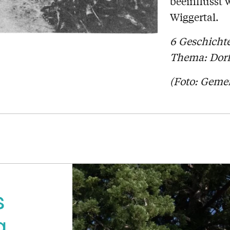
beeinflusst
Wiggertal.
6 Geschichte
Thema: Dorf
(Foto: Gemei
s
g